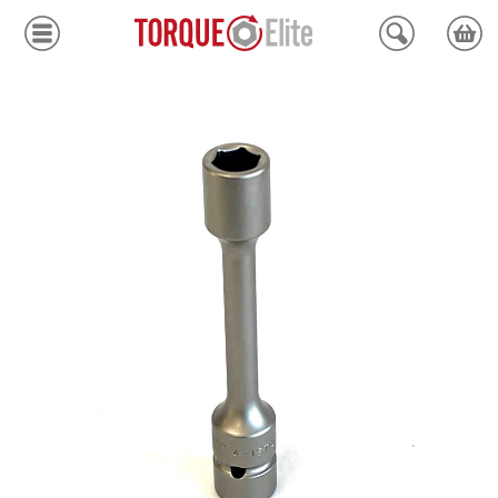
Krafthylsor
Moment
Hydraulik
Avdragare
Mätinstrument
Tjänster
Kundcenter
Mina sidor