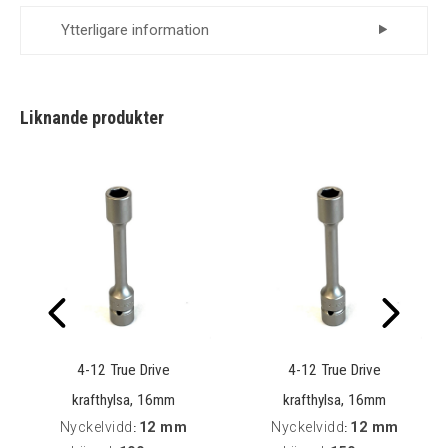
Ytterligare information
Leverantör
Momento
Liknande produkter
4-12 True Drive
4-12 True Drive
krafthylsa, 16mm
krafthylsa, 16mm
Nyckelvidd
12 mm
Nyckelvidd
12 mm
styrning, L=100mm
:
styrning, L=150mm
: