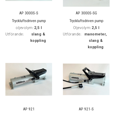
AP 3000S-S
AP 3000S-SG
Tryckluftsdriven pump
Tryckluftsdriven pump
oljevolym
2,5 l
Oljevolym
2,5 l
kpl
:
kpl
:
Utförande
slang &
Utförande
manometer,
:
:
koppling
slang &
koppling
AP 921
AP 921-S