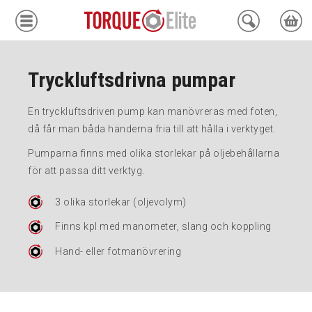
Krafthylsor
Tryckluftsdrivna pumpar
Moment
En tryckluftsdriven pump kan manövreras med foten,
Hydraulik
då får man båda händerna fria till att hålla i verktyget.
Pumparna finns med olika storlekar på oljebehållarna
Avdragare
för att passa ditt verktyg.
Mätinstrument
3 olika storlekar (oljevolym)
Tjänster
Finns kpl med manometer, slang och koppling
Hand- eller fotmanövrering
Kundcenter
Mina sidor