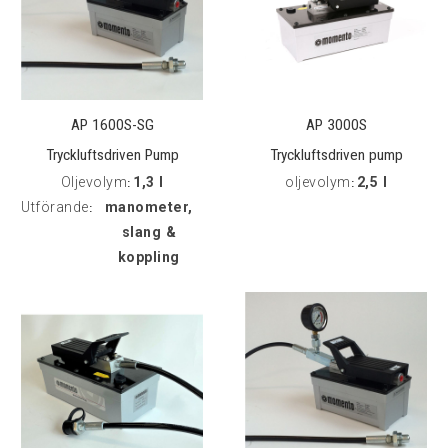
AP 1600S-SG
AP 3000S
Tryckluftsdriven Pump
Tryckluftsdriven pump
Oljevolym
1,3 l
oljevolym
2,5 l
kpl
:
:
Utförande
manometer,
:
slang &
koppling