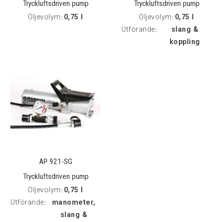
Tryckluftsdriven pump
Tryckluftsdriven pump
Oljevolym
0,75 l
Oljevolym
0,75 l
:
kpl
:
Utförande
slang &
:
koppling
AP 921-SG
Tryckluftsdriven pump
Oljevolym
0,75 l
kpl
:
Utförande
manometer,
:
slang &