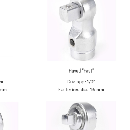
Huvud "Fast"
mm
Drivtapp
:
1/2"
6 mm
Fäste
:
inv. dia. 16 mm