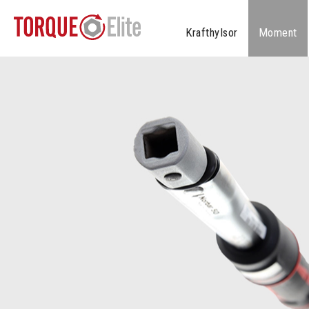
Krafthylsor
Moment