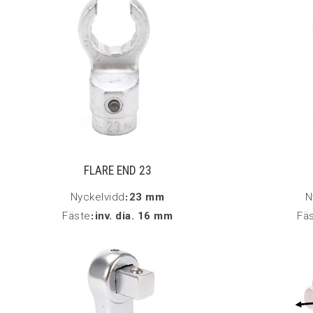
FLARE END 23
Nyckelvidd
:
23 mm
N
Fäste
:
inv. dia. 16 mm
Fä