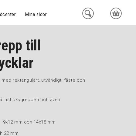
dcenter
Mina sidor
epp till
cklar
 med rektangulärt, utvändigt, fäste och
 på insticksgreppen och även
n 9x12 mm och 14x18 mm
ch 22 mm