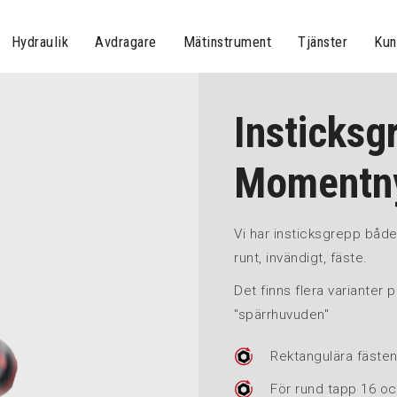
Hydraulik
Avdragare
Mätinstrument
Tjänster
Kun
Insticksgr
Momentny
Vi har insticksgrepp både
runt, invändigt, fäste.
Det finns flera varianter
"spärrhuvuden"
Rektangulära fäste
För rund tapp 16 o