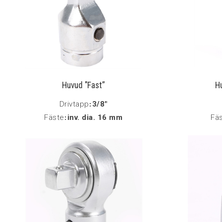
Huvud "Fast”
H
Drivtapp
:
3/8"
Fäste
:
inv. dia. 16 mm
Fä