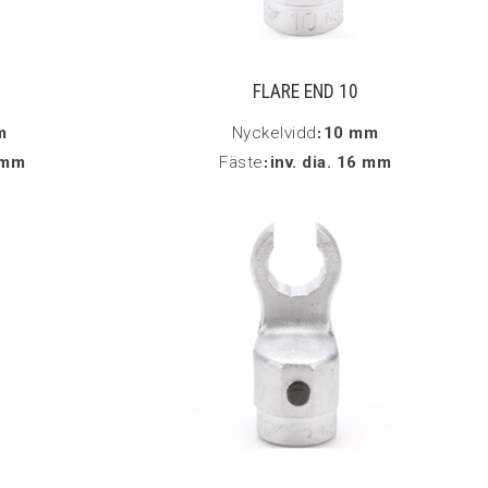
FLARE END 10
m
Nyckelvidd
:
10 mm
6 mm
Fäste
:
inv. dia. 16 mm