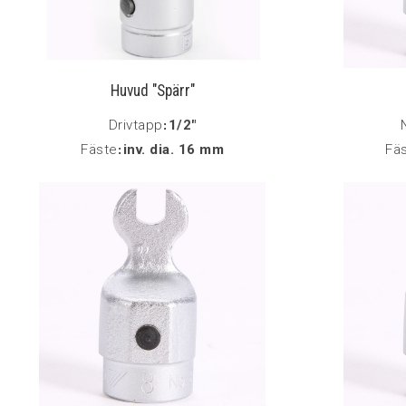
Huvud "Spärr"
Drivtapp
:
1/2"
Fäste
:
inv. dia. 16 mm
Fä