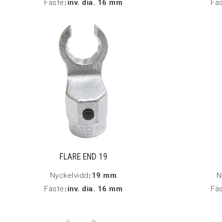
Fäste
:
inv. dia. 16 mm
Fä
FLARE END 19
Nyckelvidd
:
19 mm
N
Fäste
:
inv. dia. 16 mm
Fä