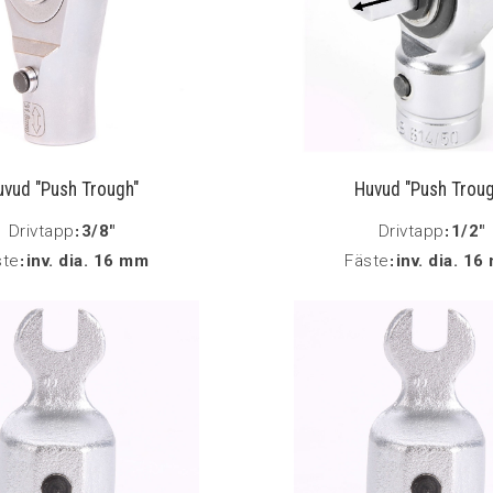
uvud "Push Trough"
Huvud "Push Troug
Drivtapp
:
3/8"
Drivtapp
:
1/2"
ste
:
inv. dia. 16 mm
Fäste
:
inv. dia. 1