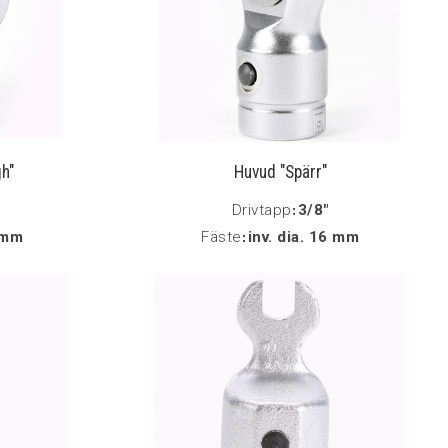
h"
Huvud "Spärr"
Drivtapp
:
3/8"
6 mm
Fäste
:
inv. dia. 16 mm