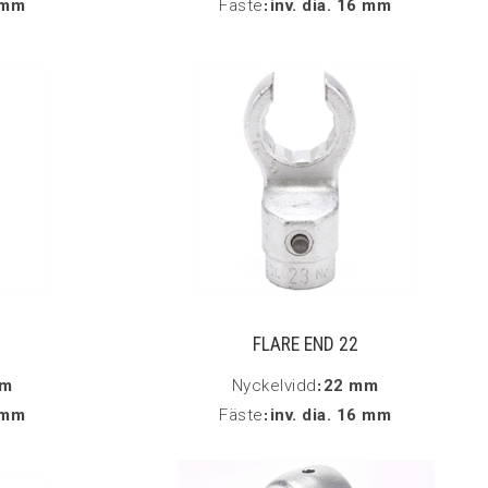
6 mm
Fäste
:
inv. dia. 16 mm
FLARE END 22
mm
Nyckelvidd
:
22 mm
6 mm
Fäste
:
inv. dia. 16 mm