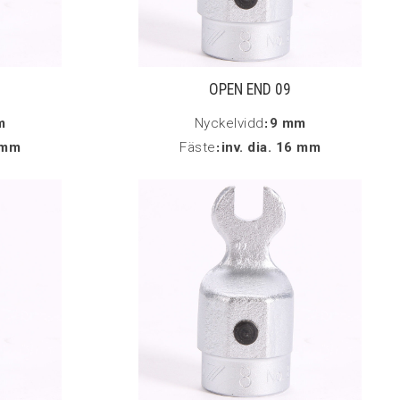
OPEN END 09
m
Nyckelvidd
:
9 mm
6 mm
Fäste
:
inv. dia. 16 mm