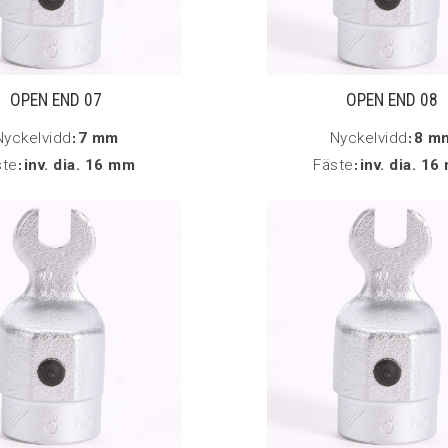
OPEN END 07
OPEN END 08
Nyckelvidd
:
7 mm
Nyckelvidd
:
8 m
ste
:
inv. dia. 16 mm
Fäste
:
inv. dia. 1