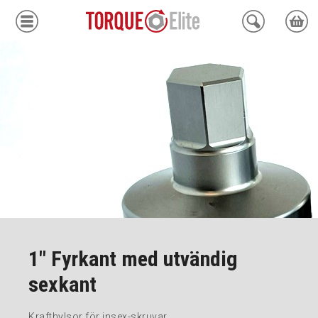
Krafthylsor
Moment
Hydraulik
Avdragare
Mätinstrument
Tjänster
1" Fyrkant med utvändig
Kundcenter
sexkant
Mina sidor
Krafthylsor för insex-skruvar.