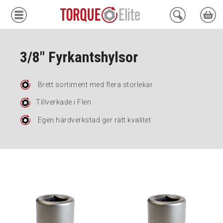
Krafthylsor
3/8" Fyrkantshylsor
Moment
Brett sortiment med flera storlekar
Hydraulik
Tillverkade i Flen
Avdragare
Egen härdverkstad ger rätt kvalitet
Mätinstrument
Tjänster
Kundcenter
Mina sidor