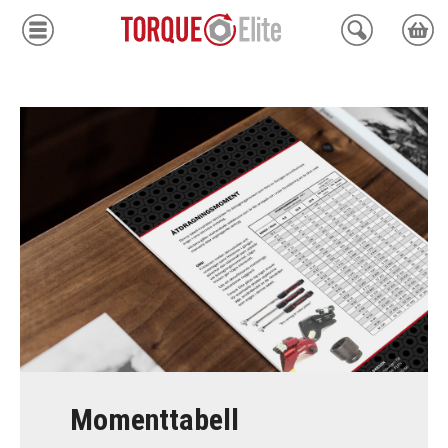
Krafthylsor
Moment
Hydraulik
Avdragare
Mätinstrument
Tjänster
Kundcenter
Momenttabell
Mina sidor