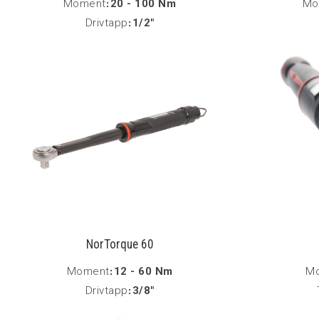
Moment
:
20 - 100 Nm
Mo
Drivtapp
:
1/2"
NorTorque 60
Moment
:
12 - 60 Nm
M
Drivtapp
:
3/8"