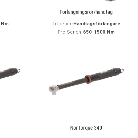
N
Förlängningsrör/handtag
0 Nm
Tillbehör
:
Handtagsförlängare
Pro-Serien
:
650-1500 Nm
NorTorque 340