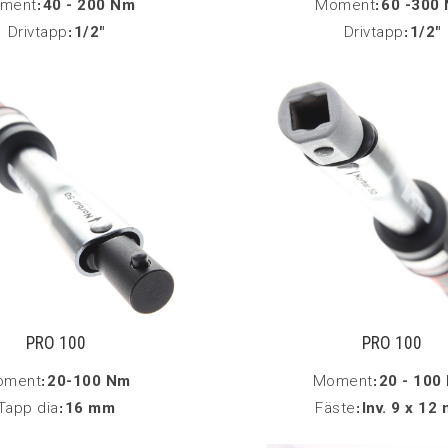
ment
:
40 - 200 Nm
Moment
:
60 -300
Drivtapp
:
1/2"
Drivtapp
:
1/2"
PRO 100
PRO 100
oment
:
20-100 Nm
Moment
:
20 - 100
Tapp dia
:
16 mm
Fäste
:
Inv. 9 x 12