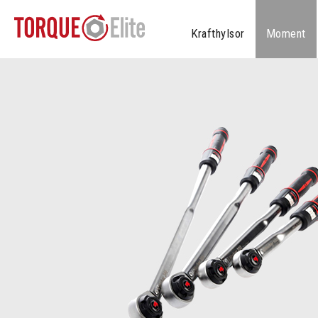
Krafthylsor
Moment