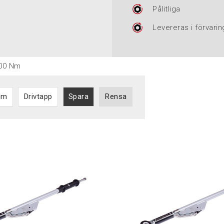
Pålitliga
Levereras i förvari
500 Nm
mm
Drivtapp
Spara
Rensa