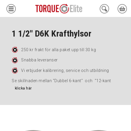
Krafthylsor
1 1/2" D6K Krafthylsor
Moment
250 kr frakt för alla paket upp till 30 kg
Hydraulik
Snabba leveranser
Avdragare
Vi erbjuder kalibrering, service och utbildning
Mätinstrument
Se skillnaden mellan "Dubbel 6-kant" och "12-kant
klicka här
Tjänster
Kundcenter
Mina sidor