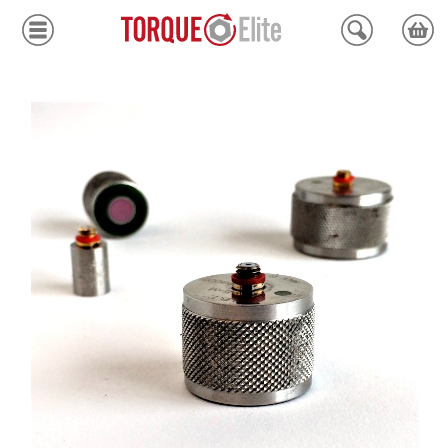
Krafthylsor
Moment
Hydraulik
Avdragare
Mätinstrument
Tjänster
Kundcenter
Mina sidor