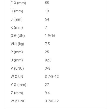
F Ø (mm)
55
H (mm)
19
J (mm)
54
K (mm)
7
O Ø (UN)
1 9/16
Vikt (kg)
7,5
P (mm)
25
U (mm)
82,6
V (UNC)
3/8
W Ø UN
3 7/8-12
Y Ø (mm)
27
Z (mm)
9,4
W Ø UNC
3 7/8-12