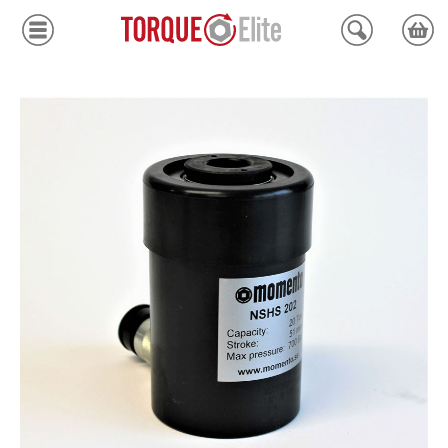
Krafthylsor
Moment
Hydraulik
Avdragare
Mätinstrument
Tjänster
Kundcenter
Mina sidor