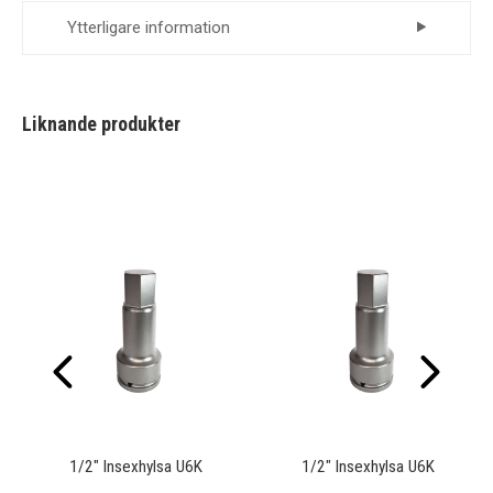
Ytterligare information
Leverantör
Momento
Utvändig
Liknande produkter
Miljömärkningsbeskrivning
Sexkant:8
1/2" Insexhylsa U6K
1/2" Insexhylsa U6K