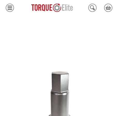
Krafthylsor
Moment
Hydraulik
Avdragare
Mätinstrument
Tjänster
Kundcenter
Mina sidor