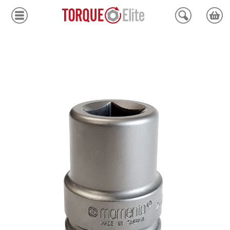
Krafthylsor
Moment
Hydraulik
Avdragare
Mätinstrument
Tjänster
Kundcenter
Mina sidor