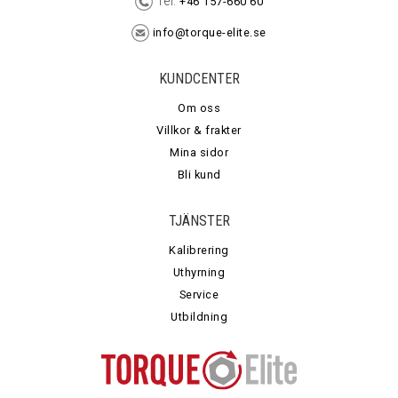
Tel:
+46 157-660 60
info@torque-elite.se
KUNDCENTER
Om oss
Villkor & frakter
Mina sidor
Bli kund
TJÄNSTER
Kalibrering
Uthyrning
Service
Utbildning