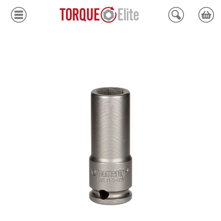
Krafthylsor
Moment
Hydraulik
Avdragare
Mätinstrument
Tjänster
Kundcenter
Mina sidor