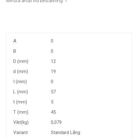
Minsta antal vid beställning:
1
A
0
B
0
D (mm)
12
d (mm)
19
I (mm)
0
L (mm)
57
t (mm)
5
T (mm)
45
Vikt(kg)
0,079
Variant
Standard Lång