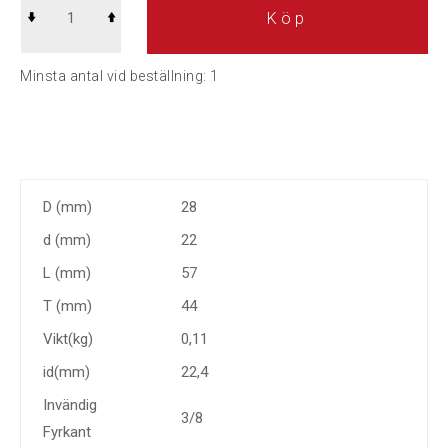
Köp
Minsta antal vid beställning:
1
D (mm)
28
d (mm)
22
L (mm)
57
T (mm)
44
Vikt(kg)
0,11
id(mm)
22,4
Invändig
3/8
Fyrkant