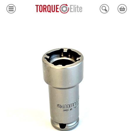
Krafthylsor
Moment
Hydraulik
Avdragare
Mätinstrument
Tjänster
Kundcenter
Mina sidor