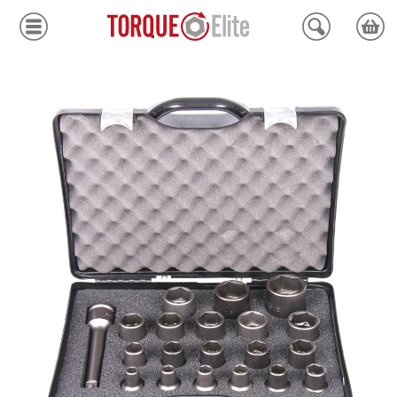
Krafthylsor
Moment
Hydraulik
Avdragare
Mätinstrument
Tjänster
Kundcenter
Mina sidor