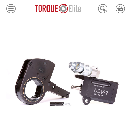
Krafthylsor
Moment
Hydraulik
Avdragare
Mätinstrument
Tjänster
Kundcenter
Mina sidor