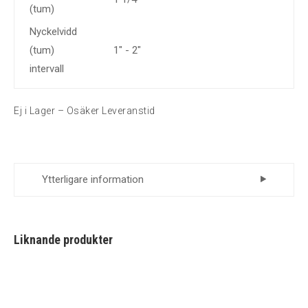
(tum)
Nyckelvidd
(tum)
1" - 2"
intervall
Ej i Lager – Osäker Leveranstid
Ytterligare information
Leverantör
Momento
Liknande produkter