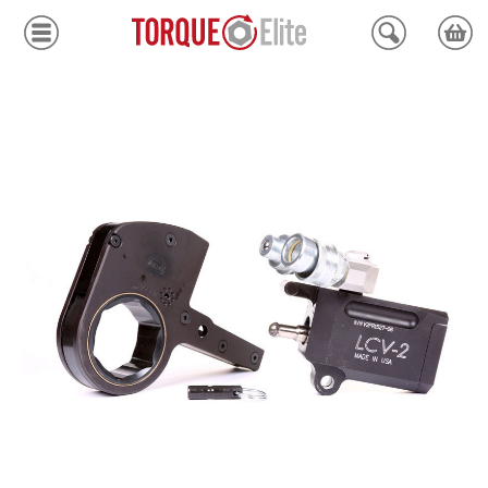
Krafthylsor
Moment
Hydraulik
Avdragare
Mätinstrument
Tjänster
Kundcenter
Mina sidor