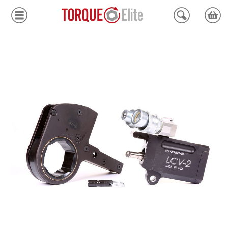
Krafthylsor
Moment
Hydraulik
Avdragare
Mätinstrument
Tjänster
Kundcenter
Mina sidor