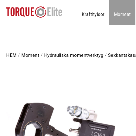
Krafthylsor
Moment
HEM
/
Moment
/
Hydrauliska momentverktyg
/
Sexkantskasse