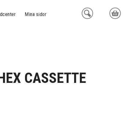
dcenter
Mina sidor
HEX CASSETTE