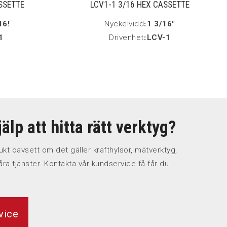
SSETTE
LCV1-1 3/16 HEX CASSETTE
16!
Nyckelvidd
:
1 3/16"
1
Drivenhet
:
LCV-1
älp att hitta rätt verktyg?
odukt oavsett om det gäller krafthylsor, mätverktyg,
åra tjänster. Kontakta vår kundservice få får du
vice