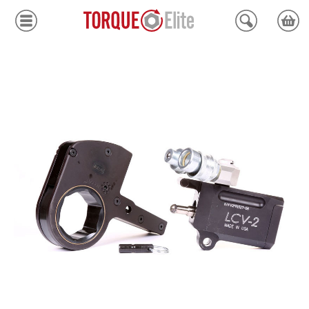
Krafthylsor
Moment
Hydraulik
Avdragare
Mätinstrument
Tjänster
Kundcenter
Mina sidor