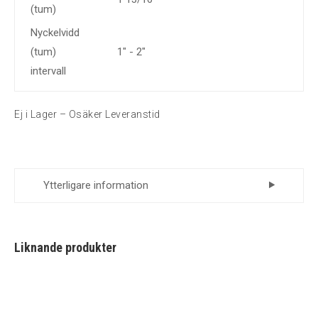
(tum)
Nyckelvidd
(tum)
1" - 2"
intervall
Ej i Lager – Osäker Leveranstid
Ytterligare information
Leverantör
Momento
Liknande produkter