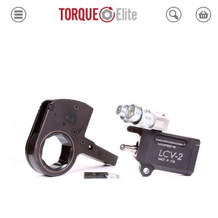
Krafthylsor
Moment
Hydraulik
Avdragare
Mätinstrument
Tjänster
Kundcenter
Mina sidor