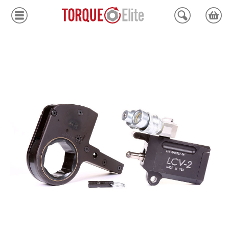
Krafthylsor
Moment
Hydraulik
Avdragare
Mätinstrument
Tjänster
Kundcenter
Mina sidor