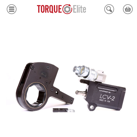
Krafthylsor
Moment
Hydraulik
Avdragare
Mätinstrument
Tjänster
Kundcenter
Mina sidor