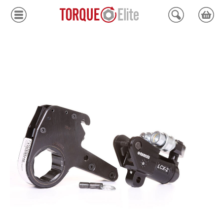
Krafthylsor
Moment
Hydraulik
Avdragare
Mätinstrument
Tjänster
Kundcenter
Mina sidor